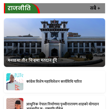
सबै +
राजनीति
मनाङमा तीन चिन्हमा मतदान हुँदै
कांग्रेस विशेष महाधिवेशन कार्यविधि पारित
आधुनिक नेपाल निर्माणमा पृथ्वीनारायण शाहकाे याेगदान
अतुलनीय छ : राष्ट्रपति पाैडेल