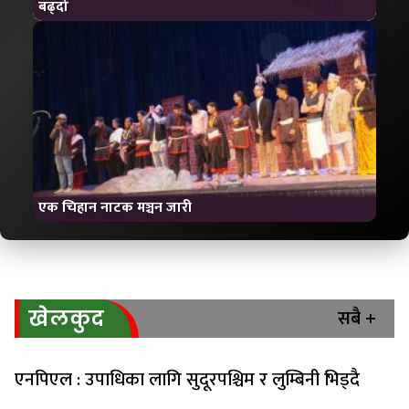
बढ्दो
एक चिहान नाटक मञ्चन जारी
सबै +
खेलकुद
एनपिएल : उपाधिका लागि सुदूरपश्चिम र लुम्बिनी भिड्दै