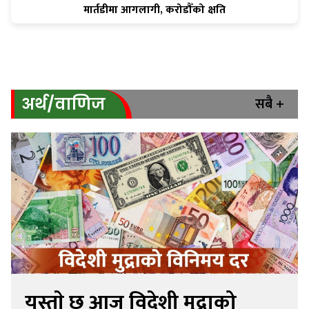
मार्तडीमा आगलागी, करोडौँको क्षति
सबै +
अर्थ/वाणिज
यस्ताे छ आज विदेशी मुद्राको