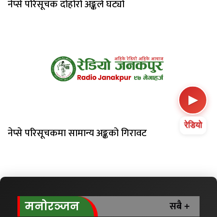
नेप्से परिसूचक दोहोरो अङ्कले घट्यो
▶
रेडियो
नेप्से परिसूचकमा सामान्य अङ्कको गिरावट
सबै +
मनोरञ्जन