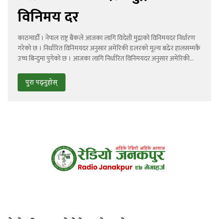
विनिमय दर
काठमाडौँ । नेपाल राष्ट्र बैंकले आजका लागि विदेशी मुद्राको विनिमयदर निर्धारण
गरेको छ । निर्धारित विनिमयदर अनुसार अमेरिकी डलरको मूल्य बढेर हालसम्मकै
उच्च बिन्दुमा पुगेको छ । आजका लागि निर्धारित विनिमयदर अनुसार अमेरिकी
डलर एकको खरिददर १४४ रुपैयाँ ८८ पैसा र बिक्रीदर १४५ रुपैयाँ ४८ पैसा
निर्धारण गरिएको छ । युरोपियन युरो एकको खरिददर १७० […]
पुरा पढ्नुहोस्