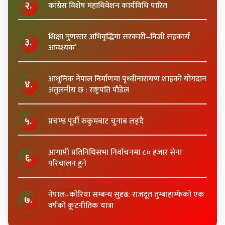
२.
कांग्रेस विशेष महाधिवेशन कार्यविधि पारित
शिक्षा गुणस्तर अभिवृद्धिमा सरकारी–निजी सहकार्य
३.
आवश्यक’
आधुनिक नेपाल निर्माणमा पृथ्वीनारायण शाहकाे याेगदान
४.
अतुलनीय छ : राष्ट्रपति पाैडेल
५.
प्रचण्ड पूर्वी रुकुमबाट चुनाब लड्दै
आगामी प्रतिनिधिसभा निर्वाचनमा ८० हजार सेना
६.
परिचालन हुने
नेपाल–कोरिया सम्बन्ध सुदृढ: राजदूत तुम्बाहाम्फेको एक
७.
वर्षको कूटनीतिक यात्रा