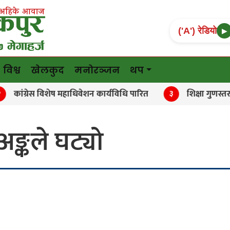
('A') रेडियो
▶
विश्व
खेलकुद
मनोरञ्जन
थप
्रेस विशेष महाधिवेशन कार्यविधि पारित
शिक्षा गुणस्तर अभिवृ
३
अङ्कले घट्यो