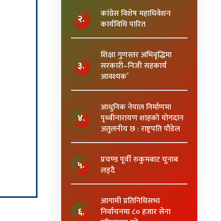
कांग्रेस विशेष महाधिवेशन
२.
कार्यविधि पारित
शिक्षा गुणस्तर अभिवृद्धिमा
३.
सरकारी–निजी सहकार्य
आवश्यक’
आधुनिक नेपाल निर्माणमा
४.
पृथ्वीनारायण शाहकाे याेगदान
अतुलनीय छ : राष्ट्रपति पाैडेल
प्रचण्ड पूर्वी रुकुमबाट चुनाब
५.
लड्दै
आगामी प्रतिनिधिसभा
६.
निर्वाचनमा ८० हजार सेना