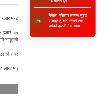
परिचालन हुने
नेपाल–कोरिया सम्बन्ध सुदृढ:
ुई हजार ५९४
७.
राजदूत तुम्बाहाम्फेको एक
वर्षको कूटनीतिक यात्रा
५५ हजार ७७
 सबै समूहको
िटेडको शेयर
 १८ लाख ५५