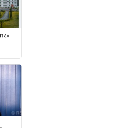
मा ८०
,