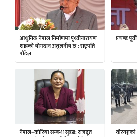
आधुनिक नेपाल निर्माणमा पृथ्वीनारायण
प्रचण्ड पूर
शाहकाे याेगदान अतुलनीय छ : राष्ट्रपति
पाैडेल
नेपाल–कोरिया सम्बन्ध सुदृढ: राजदूत
वीरगञ्जको