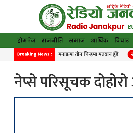
होमपेज
राजनीति
समाज
आर्थिक
विचार
मनाङमा तीन चिन्हमा मतदान हुँदै
कांग
Breaking News :
१
२
नेप्से परिसूचक दोहोरो 