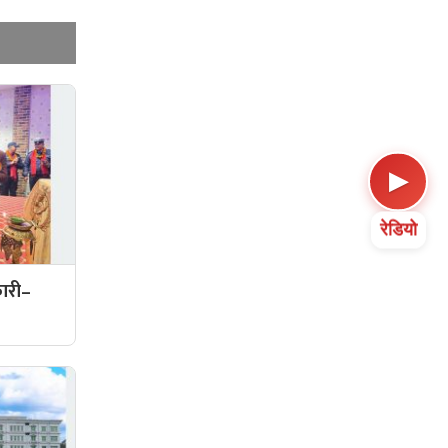
▶
रेडियो
कारी–