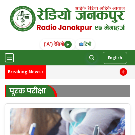
('A') रेडियो
टिभी
▶
English
Breaking News :
मना
१
पूरक परीक्षा