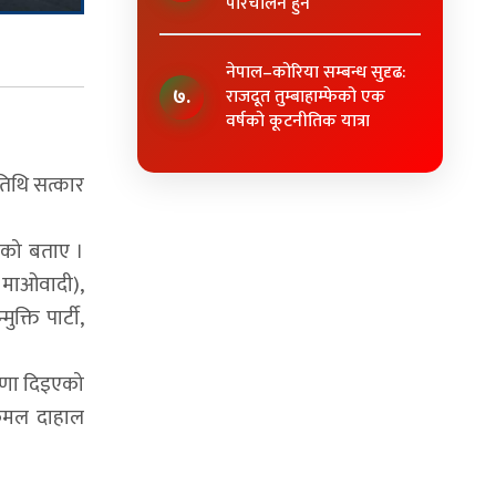
परिचालन हुने
नेपाल–कोरिया सम्बन्ध सुदृढ:
७.
राजदूत तुम्बाहाम्फेको एक
वर्षको कूटनीतिक यात्रा
िथि सत्कार
इएको बताए ।
ारी माओवादी),
ुक्ति पार्टी,
त्रणा दिइएको
पकमल दाहाल