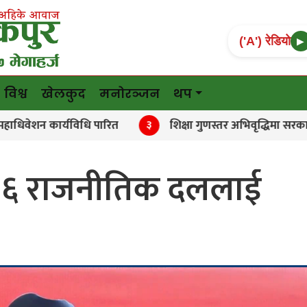
('A') रेडियो
▶
विश्व
खेलकुद
मनोरञ्जन
थप
 कार्यविधि पारित
शिक्षा गुणस्तर अभिवृद्धिमा सरकारी–निजी
३
 १६ राजनीतिक दललाई