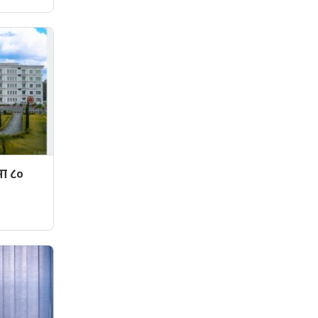
मा ८०