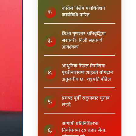
कांग्रेस विशेष महाधिवेशन
२.
कार्यविधि पारित
शिक्षा गुणस्तर अभिवृद्धिमा
३.
सरकारी–निजी सहकार्य
आवश्यक’
आधुनिक नेपाल निर्माणमा
४.
पृथ्वीनारायण शाहकाे याेगदान
अतुलनीय छ : राष्ट्रपति पाैडेल
प्रचण्ड पूर्वी रुकुमबाट चुनाब
५.
लड्दै
आगामी प्रतिनिधिसभा
६.
निर्वाचनमा ८० हजार सेना