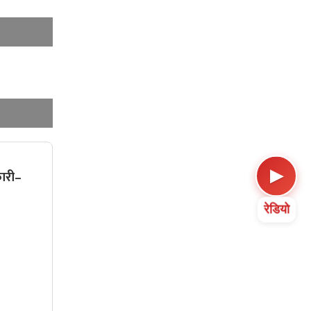
▶
कारी–
रेडियो