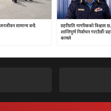
 जनजीवन सामान्य बन्दै
प्रहरीप्रति नागरिकको विश्वास छ
शान्तिपूर्ण निर्वाचन गराउँछौँः प्रह
काफ्ले