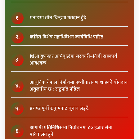
१.
मनाङमा तीन चिन्हमा मतदान हुँदै
२.
कांग्रेस विशेष महाधिवेशन कार्यविधि पारित
शिक्षा गुणस्तर अभिवृद्धिमा सरकारी–निजी सहकार्य
३.
आवश्यक’
आधुनिक नेपाल निर्माणमा पृथ्वीनारायण शाहकाे याेगदान
४.
अतुलनीय छ : राष्ट्रपति पाैडेल
५.
प्रचण्ड पूर्वी रुकुमबाट चुनाब लड्दै
आगामी प्रतिनिधिसभा निर्वाचनमा ८० हजार सेना
६.
परिचालन हुने