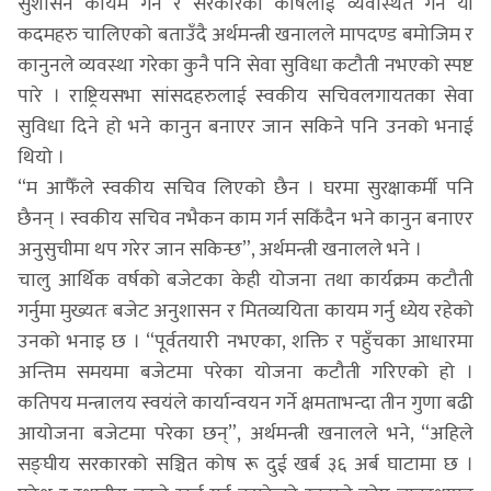
सुशासन कायम गर्न र सरकारको कोषलाई व्यवस्थित गर्न यी
कदमहरु चालिएको बताउँदै अर्थमन्त्री खनालले मापदण्ड बमोजिम र
कानुनले व्यवस्था गरेका कुनै पनि सेवा सुविधा कटौती नभएको स्पष्ट
पारे । राष्ट्रियसभा सांसदहरुलाई स्वकीय सचिवलगायतका सेवा
सुविधा दिने हो भने कानुन बनाएर जान सकिने पनि उनको भनाई
थियो ।
“म आफैँले स्वकीय सचिव लिएको छैन । घरमा सुरक्षाकर्मी पनि
छैनन् । स्वकीय सचिव नभैकन काम गर्न सकिँदैन भने कानुन बनाएर
अनुसुचीमा थप गरेर जान सकिन्छ”, अर्थमन्त्री खनालले भने ।
चालु आर्थिक वर्षको बजेटका केही योजना तथा कार्यक्रम कटौती
गर्नुमा मुख्यतः बजेट अनुशासन र मितव्ययिता कायम गर्नु ध्येय रहेको
उनको भनाइ छ । “पूर्वतयारी नभएका, शक्ति र पहुँचका आधारमा
अन्तिम समयमा बजेटमा परेका योजना कटौती गरिएको हो ।
कतिपय मन्त्रालय स्वयंले कार्यान्वयन गर्ने क्षमताभन्दा तीन गुणा बढी
आयोजना बजेटमा परेका छन्”, अर्थमन्त्री खनालले भने, “अहिले
सङ्घीय सरकारको सञ्चित कोष रू दुई खर्ब ३६ अर्ब घाटामा छ ।