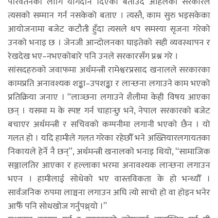
परिवर्तनका लागि योगदान दिएको बताउँदै अहिलेको सरकारले
त्यसको सम्मान गर्न नसकेको बताए । त्यस्तै, काम सुरु भइसकेका
आयोजनामा बजेट कटौती हुँदा त्यसले थप समस्या सृजना गरेको
उनको भनाइ छ । जेनजी आन्दोलनका घाइतेको सही व्यवस्थापन र
रेखदेख भए–नभएकोबारे पनि उनले सरकारसँग प्रश्न गरे ।
सांसदहरुको जवाफमा अर्थमन्त्री रामेश्वरप्रसाद खनालले सरकारका
कामप्रति अनावश्यक शङ्का–उपशङ्का र लान्छना लगाउने काम भएको
प्रतिक्रिया जनाए । “लाञ्छना लगाउने शैलीमा केही विषय आएका
छन् । यसमा म के स्पष्ट गर्न चाहान्छु भने, नेपाल सरकारको बजेट
बचाएर अर्थमन्त्री र सचिवको कम्पनीमा लगानी भएको छैन । यो
गलत हो । यदि हामीले गलत गरेका रहेछौँ भने अख्तियारलगायतका
निकायले हेर्ने नै छन्”, अर्थमन्त्री खनालको भनाइ थियो, “सामाजिक
सञ्जालतिर आएका र हल्लाका भरमा अनावश्यक लान्छना लगाउन
भएन । हामीलाई सोधेको भए वास्तविकता के हो भन्थ्यौँ ।
सार्वजनिक रुपमा लाञ्चना लगाउन अघि त्यो साचो हो वा होइन भनेर
आफैँ पनि सोधखोज गर्नुपथ्र्यो ।”