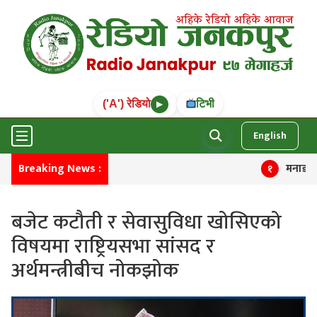
('A') रेडियो
टिभी
▶
English
Breaking News :
मनाङमा तीन चि
१
बजेट कटौती र सेवासुविधा खोसिएको
विषयमा राष्ट्रियसभा सांसद र
अर्थमन्त्रीबीच नोकझोक