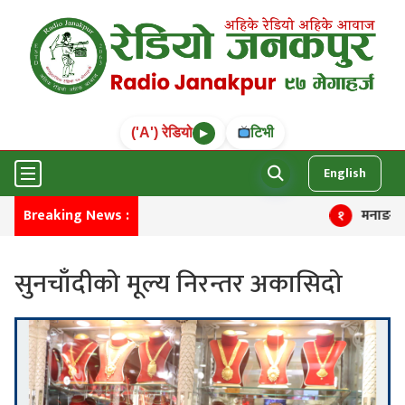
('A') रेडियो
टिभी
▶
English
Breaking News :
मनाङमा तीन च
१
सुनचाँदीको मूल्य निरन्तर अकासिदो