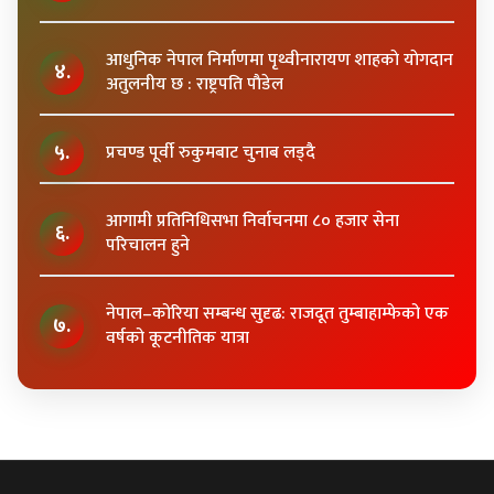
आधुनिक नेपाल निर्माणमा पृथ्वीनारायण शाहकाे याेगदान
४.
अतुलनीय छ : राष्ट्रपति पाैडेल
५.
प्रचण्ड पूर्वी रुकुमबाट चुनाब लड्दै
आगामी प्रतिनिधिसभा निर्वाचनमा ८० हजार सेना
६.
परिचालन हुने
नेपाल–कोरिया सम्बन्ध सुदृढ: राजदूत तुम्बाहाम्फेको एक
७.
वर्षको कूटनीतिक यात्रा