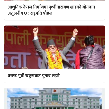
आधुनिक नेपाल निर्माणमा पृथ्वीनारायण शाहकाे याेगदान
अतुलनीय छ : राष्ट्रपति पाैडेल
प्रचण्ड पूर्वी रुकुमबाट चुनाब लड्दै