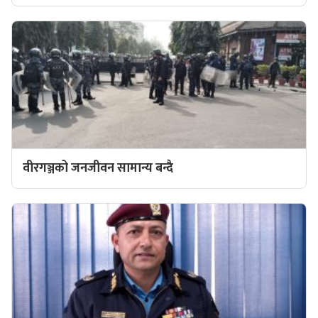
वीरगञ्जको जनजीवन सामान्य बन्दै