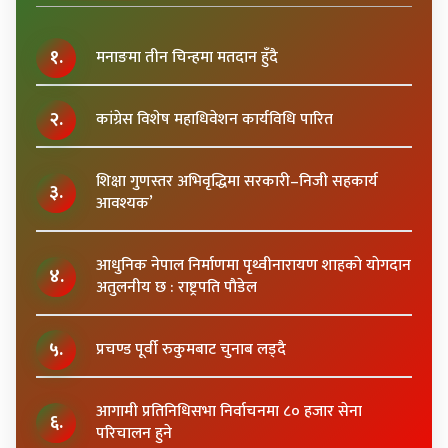
१.
मनाङमा तीन चिन्हमा मतदान हुँदै
२.
कांग्रेस विशेष महाधिवेशन कार्यविधि पारित
शिक्षा गुणस्तर अभिवृद्धिमा सरकारी–निजी सहकार्य
३.
आवश्यक’
आधुनिक नेपाल निर्माणमा पृथ्वीनारायण शाहकाे याेगदान
४.
अतुलनीय छ : राष्ट्रपति पाैडेल
५.
प्रचण्ड पूर्वी रुकुमबाट चुनाब लड्दै
आगामी प्रतिनिधिसभा निर्वाचनमा ८० हजार सेना
६.
परिचालन हुने