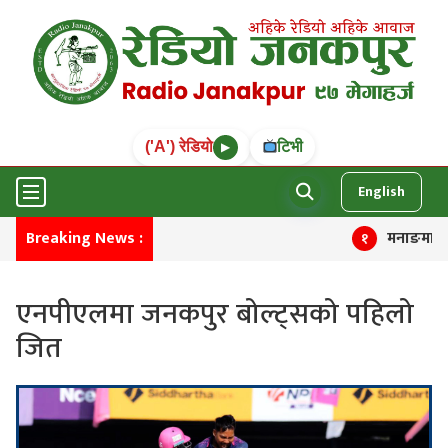
('A') रेडियो
टिभी
▶
English
Breaking News :
मनाङमा तीन चिन
१
एनपीएलमा जनकपुर बोल्ट्सको पहिलो
जित