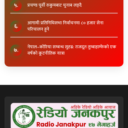
५.
प्रचण्ड पूर्वी रुकुमबाट चुनाब लड्दै
आगामी प्रतिनिधिसभा निर्वाचनमा ८० हजार सेना
६.
परिचालन हुने
नेपाल–कोरिया सम्बन्ध सुदृढ: राजदूत तुम्बाहाम्फेको एक
७.
वर्षको कूटनीतिक यात्रा