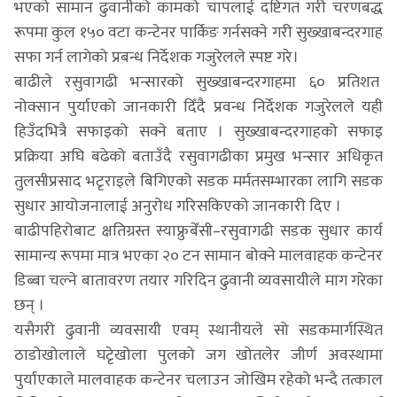
भएको सामान ढुवानीको कामको चापलाई दष्टिगत गरी चरणबद्ध
रूपमा कुल १५० वटा कन्टेनर पार्किङ गर्नसक्ने गरी सुख्खाबन्दरगाह
सफा गर्न लागेको प्रबन्ध निर्देशक गजुरेलले स्पष्ट गरे।
बाढीले रसुवागढी भन्सारको सुख्खाबन्दरगाहमा ६० प्रतिशत
नोक्सान पुर्याएको जानकारी दिँदै प्रवन्ध निर्देशक गजुरेलले यही
हिउँदभित्रै सफाइको सक्ने बताए । सुख्खाबन्दरगाहको सफाइ
प्रक्रिया अघि बढेको बताउँदै रसुवागढीका प्रमुख भन्सार अधिकृत
तुलसीप्रसाद भटृराइले बिगिएको सडक मर्मतसम्भारका लागि सडक
सुधार आयोजनालाई अनुरोध गरिसकिएको जानकारी दिए ।
बाढीपहिरोबाट क्षतिग्रस्त स्याफ्रुबेँसी–रसुवागढी सडक सुधार कार्य
सामान्य रूपमा मात्र भएका २० टन सामान बोक्ने मालवाहक कन्टेनर
डिब्बा चल्ने बातावरण तयार गरिदिन ढुवानी व्यवसायीले माग गरेका
छन् ।
यसैगरी ढुवानी व्यवसायी एवम् स्थानीयले सो सडकमार्गस्थित
ठाडोखोलाले घटृेखोला पुलको जग खोतलेर जीर्ण अवस्थामा
पुर्याएकाले मालवाहक कन्टेनर चलाउन जोखिम रहेको भन्दै तत्काल