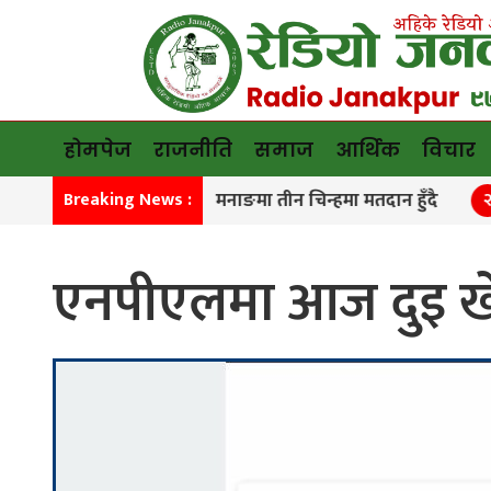
होमपेज
राजनीति
समाज
आर्थिक
विचार
मनाङमा तीन चिन्हमा मतदान हुँदै
कांग्
Breaking News :
१
२
एनपीएलमा आज दुइ खेल