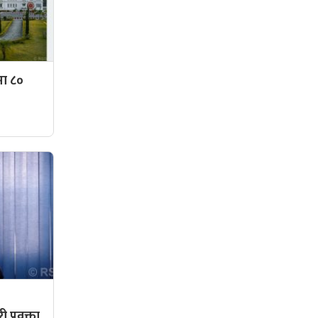
मा ८०
,
री प्रवक्ता