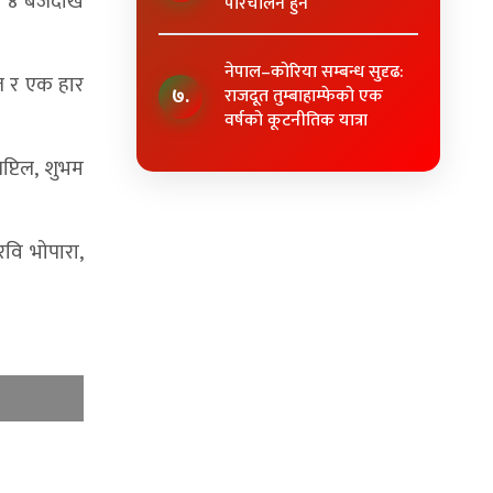
 ४ बजेदेखि
परिचालन हुने
नेपाल–कोरिया सम्बन्ध सुदृढ:
त र एक हार
७.
राजदूत तुम्बाहाम्फेको एक
वर्षको कूटनीतिक यात्रा
प्टिल, शुभम
रवि भोपारा,