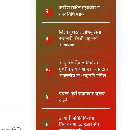
कांग्रेस विशेष महाधिवेशन
२.
कार्यविधि पारित
शिक्षा गुणस्तर अभिवृद्धिमा
३.
सरकारी–निजी सहकार्य
आवश्यक’
आधुनिक नेपाल निर्माणमा
४.
पृथ्वीनारायण शाहकाे याेगदान
अतुलनीय छ : राष्ट्रपति पाैडेल
प्रचण्ड पूर्वी रुकुमबाट चुनाब
५.
लड्दै
आगामी प्रतिनिधिसभा
६.
निर्वाचनमा ८० हजार सेना