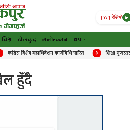
('A') रेडियो
▶
विश्व
खेलकुद
मनोरञ्जन
थप
रेस विशेष महाधिवेशन कार्यविधि पारित
शिक्षा गुणस्तर अभिवृ
३
 हुँदै