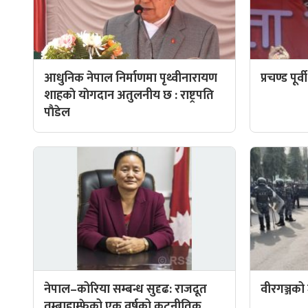
आधुनिक नेपाल निर्माणमा पृथ्वीनारायण
प्रचण्ड पूर
शाहकाे याेगदान अतुलनीय छ : राष्ट्रपति
पाैडेल
नेपाल–कोरिया सम्बन्ध सुदृढ: राजदूत
वीरगञ्जको
तुम्बाहाम्फेको एक वर्षको कूटनीतिक