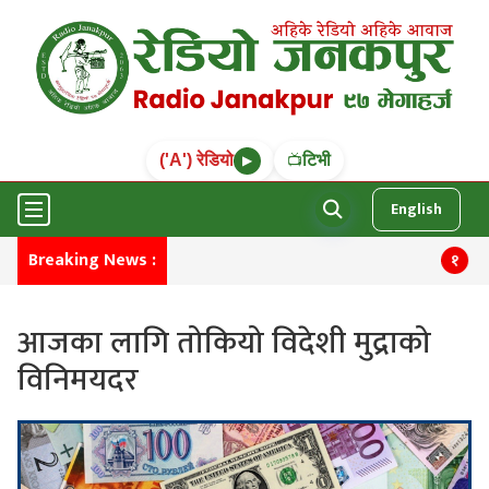
('A') रेडियो
टिभी
📺
▶
English
Breaking News :
मनाङमा
१
आजका लागि तोकियो विदेशी मुद्राको
विनिमयदर