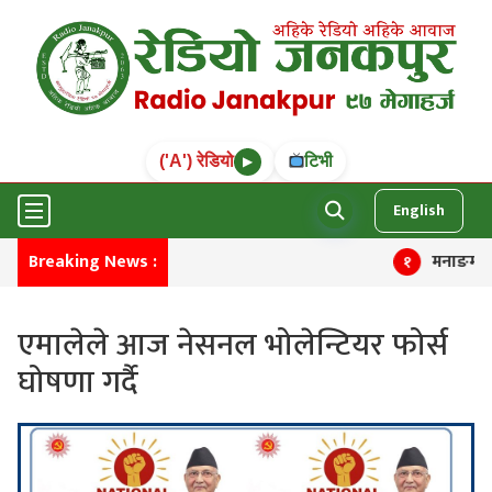
('A') रेडियो
टिभी
▶
English
Breaking News :
मनाङमा तीन चि
१
एमालेले आज नेसनल भोलेन्टियर फोर्स
घोषणा गर्दै