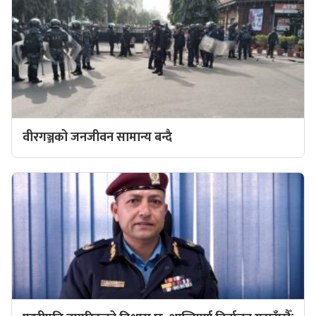
वीरगञ्जको जनजीवन सामान्य बन्दै