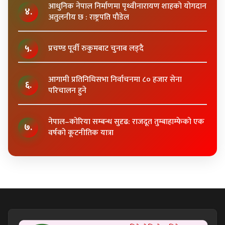
आधुनिक नेपाल निर्माणमा पृथ्वीनारायण शाहकाे याेगदान
४.
अतुलनीय छ : राष्ट्रपति पाैडेल
५.
प्रचण्ड पूर्वी रुकुमबाट चुनाब लड्दै
आगामी प्रतिनिधिसभा निर्वाचनमा ८० हजार सेना
६.
परिचालन हुने
नेपाल–कोरिया सम्बन्ध सुदृढ: राजदूत तुम्बाहाम्फेको एक
७.
वर्षको कूटनीतिक यात्रा