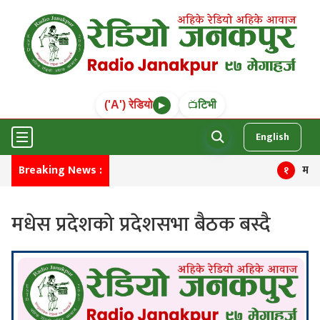
('A') रेडियो
टिभी
📺
▶
English
Breaking News :
मनाङमा त
१
मधेस प्रदेशको प्रदेशसभा बैठक बस्दै