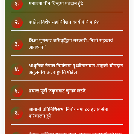
१.
मनाङमा तीन चिन्हमा मतदान हुँदै
२.
कांग्रेस विशेष महाधिवेशन कार्यविधि पारित
शिक्षा गुणस्तर अभिवृद्धिमा सरकारी–निजी सहकार्य
३.
आवश्यक’
आधुनिक नेपाल निर्माणमा पृथ्वीनारायण शाहकाे याेगदान
४.
अतुलनीय छ : राष्ट्रपति पाैडेल
५.
प्रचण्ड पूर्वी रुकुमबाट चुनाब लड्दै
आगामी प्रतिनिधिसभा निर्वाचनमा ८० हजार सेना
६.
परिचालन हुने