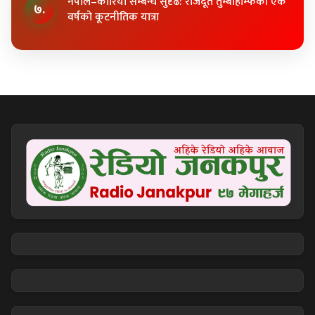
नेपाल–कोरिया सम्बन्ध सुदृढ: राजदूत तुम्बाहाम्फेको एक
७.
वर्षको कूटनीतिक यात्रा