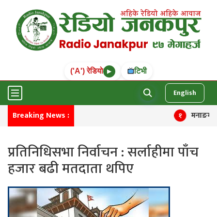
('A') रेडियो
टिभी
▶
English
Breaking News :
मनाङमा तीन चि
१
प्रतिनिधिसभा निर्वाचन : सर्लाहीमा पाँच
हजार बढी मतदाता थपिए