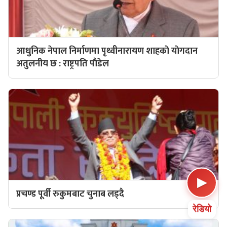
आधुनिक नेपाल निर्माणमा पृथ्वीनारायण शाहकाे याेगदान
अतुलनीय छ : राष्ट्रपति पाैडेल
▶
प्रचण्ड पूर्वी रुकुमबाट चुनाब लड्दै
रेडियो