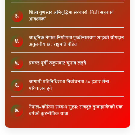
शिक्षा गुणस्तर अभिवृद्धिमा सरकारी–निजी सहकार्य
३.
आवश्यक’
आधुनिक नेपाल निर्माणमा पृथ्वीनारायण शाहकाे याेगदान
४.
अतुलनीय छ : राष्ट्रपति पाैडेल
५.
प्रचण्ड पूर्वी रुकुमबाट चुनाब लड्दै
आगामी प्रतिनिधिसभा निर्वाचनमा ८० हजार सेना
६.
परिचालन हुने
नेपाल–कोरिया सम्बन्ध सुदृढ: राजदूत तुम्बाहाम्फेको एक
७.
वर्षको कूटनीतिक यात्रा