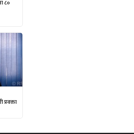
मा ८०
,
री प्रवक्ता