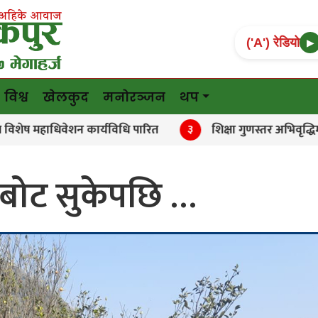
('A') रेडियो
▶
विश्व
खेलकुद
मनोरञ्जन
थप
ाधिवेशन कार्यविधि पारित
शिक्षा गुणस्तर अभिवृद्धिमा सरका
३
का बोट सुकेपछि …