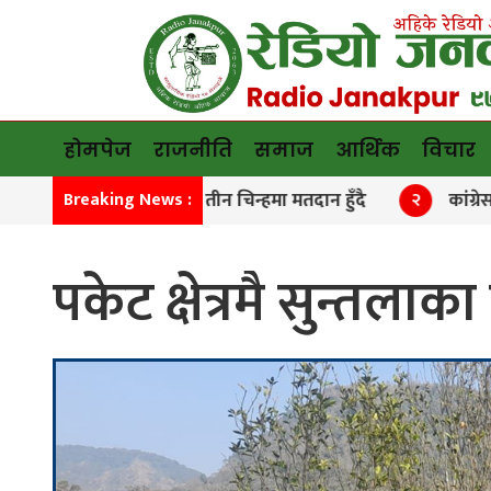
होमपेज
राजनीति
समाज
आर्थिक
विचार
मनाङमा तीन चिन्हमा मतदान हुँदै
कांग्रेस विशेष मह
१
Breaking News :
२
पकेट क्षेत्रमै सुन्तला