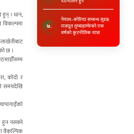
परिचालन हुने
हुन् । धान,
नेपाल–कोरिया सम्बन्ध सुदृढ:
को विकल्पमा
७.
राजदूत तुम्बाहाम्फेको एक
वर्षको कूटनीतिक यात्रा
्तलाखेतीबाट
एको छ ।
ाठमाडौँसम्म
ेरा, कोदो र
मो समयदेखि
े चापागाईँको
 हुन नसक्ने
ामा वैकल्पिक