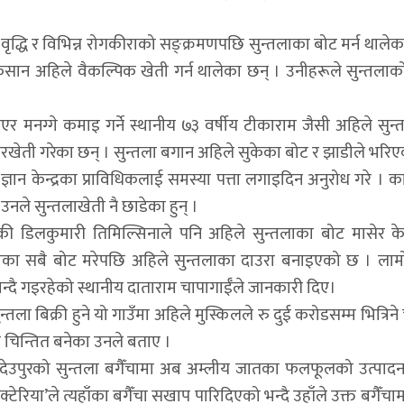
ृद्धि र विभिन्न रोगकीराको सङ्क्रमणपछि सुन्तलाका बोट मर्न थालेका 
किसान अहिले वैकल्पिक खेती गर्न थालेका छन् । उनीहरूले सुन्तला
ाएर मनग्गे कमाइ गर्ने स्थानीय ७३ वर्षीय टीकाराम जैसी अहिले सुन
रखेती गरेका छन् । सुन्तला बगान अहिले सुकेका बोट र झाडीले भरि
न केन्द्रका प्राविधिकलाई समस्या पत्ता लगाइदिन अनुरोध गरे । क
उनले सुन्तलाखेती नै छाडेका हुन् ।
उँकी डिलकुमारी तिमिल्सिनाले पनि अहिले सुन्तलाका बोट मासेर क
ाका सबै बोट मरेपछि अहिले सुन्तलाका दाउरा बनाइएको छ । ला
न्दै गइरहेको स्थानीय दाताराम चापागाईँले जानकारी दिए।
तला बिक्री हुने यो गाउँमा अहिले मुस्किलले रु दुई करोडसम्म भित्रिन
 चिन्तित बनेका उनले बताए ।
े देउपुरको सुन्तला बगैँचामा अब अम्लीय जातका फलफूलको उत्पादन
टेरिया’ले त्यहाँका बगैँचा सखाप पारिदिएको भन्दै उहाँले उक्त बगैँच