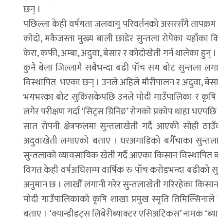
छन् ।
पछिल्ला केही वर्षयता जलवायु परिवर्तनको असरसँगै तापक्रम व
कोदो, मकैजस्ता मुख्य बाली छाडेर सुन्तला रोपेका यहाँका 
केरा, कफी, अम्बा, अदुवा, बेसार र कोदोखेती गर्न थालेका हुन् ।
कुनै बेला जिल्लामै सबैभन्दा बढी पाँच सय बोट सुन्तला लग
विस्थापित भएका छन् । उनले अहिले मौरीपालन र अदुवा, बेसा
भयभरका बोट सुकिसकेपछि उनले मोदी गाउँपालिका र कृषि ज्ञा
लगेर परीक्षण गर्दा ‘सिट्रस ग्रिनिङ’ रोगको प्रकोप थाहा भएपछि 
सात रोपनी क्षेत्रफलमा सुन्तलाखेती गर्दै आएकी सोही ठा
अदुवाखेती लगाएको बताए । घरअगाडिको बगैँचाका सुन्तल
सुन्तलाको व्यावसायिक खेती गर्दै आएका किसान विस्थापित ब
विगत केही वर्षअघिसम्म वार्षिक रु पाँच करोडभन्दा बढीको सुन्
अनुमान छ । लाखौँ लगानी गरेर सुन्तलाखेती गरिरहेका किसान
मोदी गाउँपालिकाको कृषि शाखा प्रमुख स्मृति तिमिल्सिनाल
बताए । ‘क्यान्डीडट्स लिबेरीब्याक्टर एसिअटिकस’ नामक ‘ब्याक्