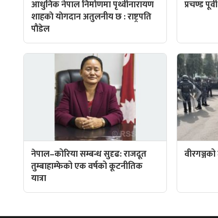
आधुनिक नेपाल निर्माणमा पृथ्वीनारायण
प्रचण्ड पूर
शाहकाे याेगदान अतुलनीय छ : राष्ट्रपति
पाैडेल
नेपाल–कोरिया सम्बन्ध सुदृढ: राजदूत
वीरगञ्जको
तुम्बाहाम्फेको एक वर्षको कूटनीतिक
यात्रा