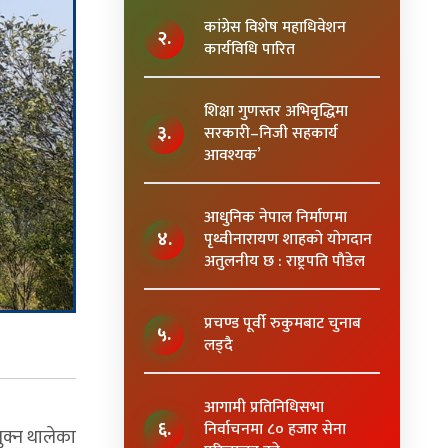
कांग्रेस विशेष महाधिवेशन
२.
कार्यविधि पारित
शिक्षा गुणस्तर अभिवृद्धिमा
३.
सरकारी–निजी सहकार्य
आवश्यक’
आधुनिक नेपाल निर्माणमा
४.
पृथ्वीनारायण शाहकाे याेगदान
अतुलनीय छ : राष्ट्रपति पाैडेल
प्रचण्ड पूर्वी रुकुमबाट चुनाब
५.
लड्दै
आगामी प्रतिनिधिसभा
६.
निर्वाचनमा ८० हजार सेना
ुक्न थालेका