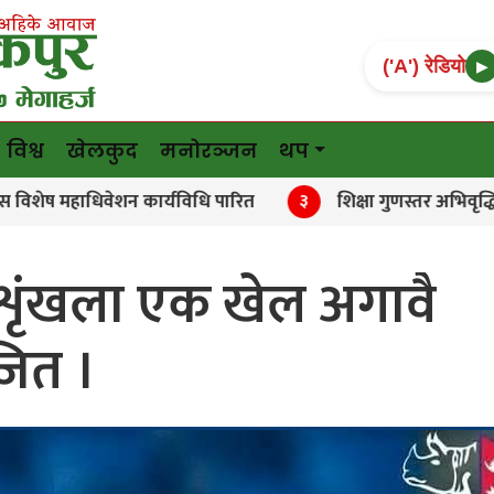
('A') रेडियो
▶
विश्व
खेलकुद
मनोरञ्जन
थप
शन कार्यविधि पारित
शिक्षा गुणस्तर अभिवृद्धिमा सरकारी–निज
३
शृंखला एक खेल अगावै
ित ।