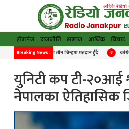
होमपेज
राजनीति
समाज
आर्थिक
विचार
मनाङमा तीन चिन्हमा मतदान हुँदै
कांग्रेस विशेष महाधिवे
Breaking News :
२
युनिटी कप टी-२०आई 
नेपालका ऐतिहासिक ज