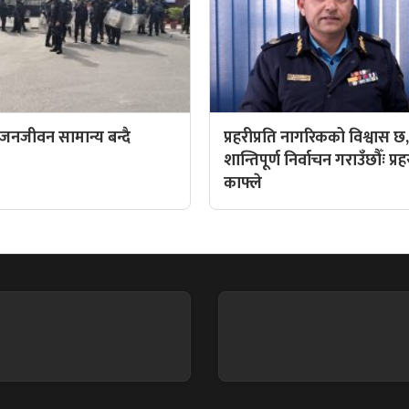
 जनजीवन सामान्य बन्दै
प्रहरीप्रति नागरिकको विश्वास छ
शान्तिपूर्ण निर्वाचन गराउँछौँः प्रह
काफ्ले