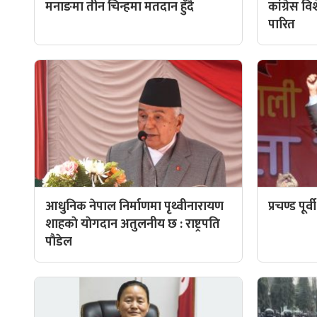
मनाङमा तीन चिन्हमा मतदान हुँदै
कांग्रेस व
पारित
आधुनिक नेपाल निर्माणमा पृथ्वीनारायण
प्रचण्ड पूर
शाहकाे याेगदान अतुलनीय छ : राष्ट्रपति
पाैडेल