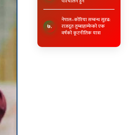
परिचालन हुने
नेपाल–कोरिया सम्बन्ध सुदृढ:
७.
राजदूत तुम्बाहाम्फेको एक
वर्षको कूटनीतिक यात्रा