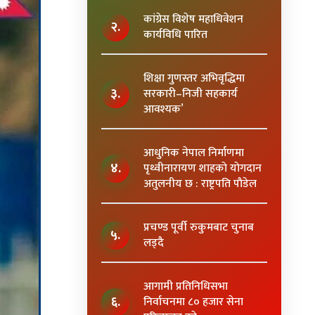
कांग्रेस विशेष महाधिवेशन
२.
कार्यविधि पारित
शिक्षा गुणस्तर अभिवृद्धिमा
३.
सरकारी–निजी सहकार्य
आवश्यक’
आधुनिक नेपाल निर्माणमा
४.
पृथ्वीनारायण शाहकाे याेगदान
अतुलनीय छ : राष्ट्रपति पाैडेल
प्रचण्ड पूर्वी रुकुमबाट चुनाब
५.
लड्दै
आगामी प्रतिनिधिसभा
६.
निर्वाचनमा ८० हजार सेना