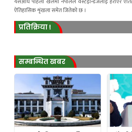
यसअघि पहिलो खेलमा नेपालले वेस्टइन्डिजलाई हराएर ऐतिहा
ऐतिहासिक शृंखला समेत जितेको छ ।
प्रतिक्रिया !
सम्बन्धित खबर