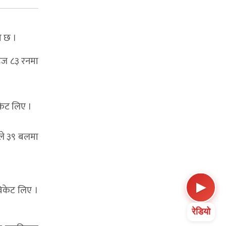
ो छ ।
डिज ८३ रनमा
केट लिए ।
ले ३९ बलमा
▶
िकेट लिए ।
रेडियो