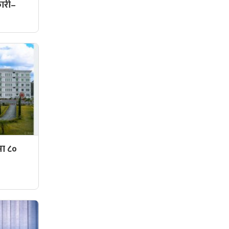
कारी–
मा ८०